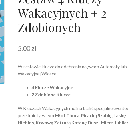
Wakacyjnych + 2
Zdobionych
5,00
zł
W zestawie klucze do odebrania na /warp Automaty lub
Wakacyjnej Wiosce:
4 Klucze Wakacyjne
2 Zdobione Klucze
W Kluczach Wakacyjnych można trafić specjalne event
przedmioty, w tym
Młot Thora
,
Piracką Szablę
,
Laskę
Niebios
,
Krwawą Zatrutą Katanę Dusz
,
Miecz Jubile