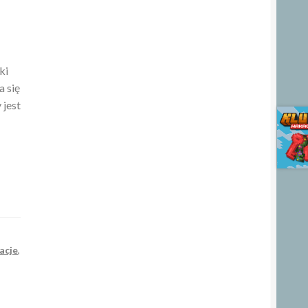
ki
ma się
 jest
acje
,