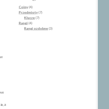
4
Coiny
4
produkty
7
Przedmioty
7
7
produktów
Klucze
7
4
produktów
Rangi
4
produkty
3
Rangi ozdobne
3
produkty
 w
owe
ra
, a