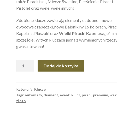
także Piracki set, Miecze Świetlne, Pierścienie, Piracki
Pistolet oraz wiele, wiele innych!
Zdobione klucze zawierają elementy ozdobne – nowe
owocowe czapeczki, nowe Baloniki w 16 kolorach, Pirac
Kapelusz, Pluszaki oraz
Wielki Piracki Kapelusz
, jeśli 
szczęście! W tych kluczach jedna z wymienionych rzeczy
gwarantowana!
ilość
Dodaj do koszyka
Zestaw
4
Kluczy
Wakacyjnych
Kategoria:
Klucze
Tagi:
automaty
,
diament
,
event
,
klucz
,
piraci
,
premium
,
wak
+
złoto
2
Zdobionych