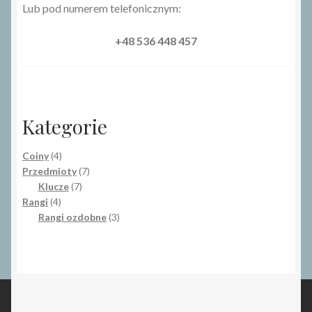
Lub pod numerem telefonicznym:
+48 536 448 457
Kategorie
4
Coiny
4
produkty
7
Przedmioty
7
7
produktów
Klucze
7
4
produktów
Rangi
4
produkty
3
Rangi ozdobne
3
produkty