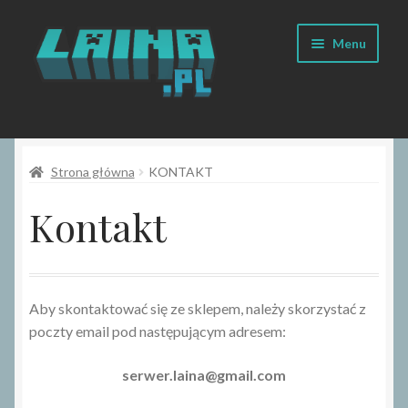
Przejdź
Przejdź
Menu
do
do
nawigacji
treści
Sklep
Strona główna
KONTAKT
FAQ
Kontakt
Koszyk
Moje konto
Aby skontaktować się ze sklepem, należy skorzystać z
Regulamin
poczty email pod następującym adresem:
Kontakt
serwer.laina@gmail.com