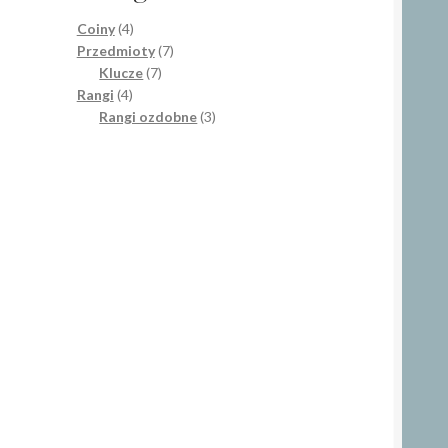
4
Coiny
4
produkty
7
Przedmioty
7
7
produktów
Klucze
7
4
produktów
Rangi
4
produkty
3
Rangi ozdobne
3
produkty