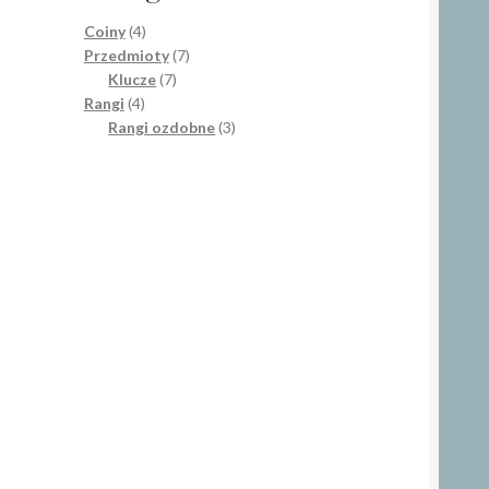
4
Coiny
4
produkty
7
Przedmioty
7
7
produktów
Klucze
7
4
produktów
Rangi
4
produkty
3
Rangi ozdobne
3
produkty